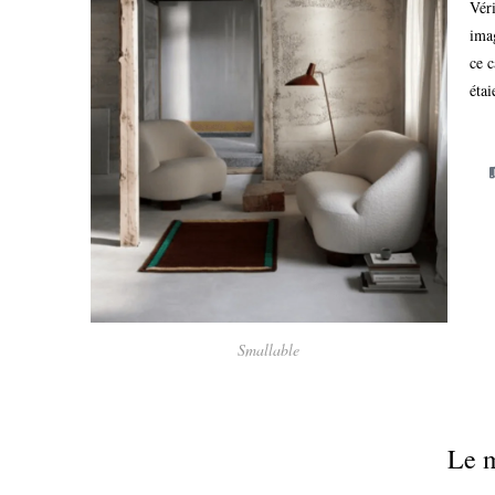
Véri
imag
ce c
éta
Smallable
Le 