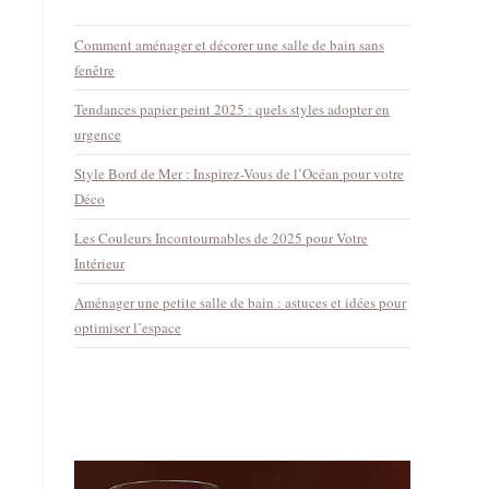
Comment aménager et décorer une salle de bain sans
fenêtre
Tendances papier peint 2025 : quels styles adopter en
urgence
Style Bord de Mer : Inspirez-Vous de l’Océan pour votre
Déco
Les Couleurs Incontournables de 2025 pour Votre
Intérieur
Aménager une petite salle de bain : astuces et idées pour
optimiser l’espace