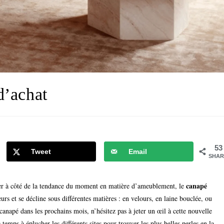
d’achat
53
Tweet
Email
SHAR
canapé
sser à côté de la tendance du moment en matière d’ameublement, le
eurs et se décline sous différentes matières : en velours, en laine bouclée, ou
 canapé dans les prochains mois, n’hésitez pas à jeter un œil à cette nouvelle
 temps à éplucher les différents sites pour trouver les plus belles perles en la