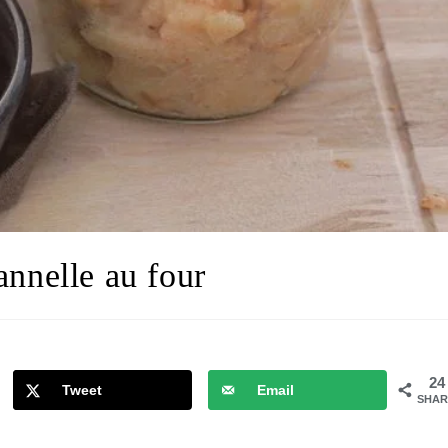
nnelle au four
24
Tweet
Email
SHAR