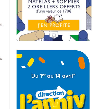
RE
RE