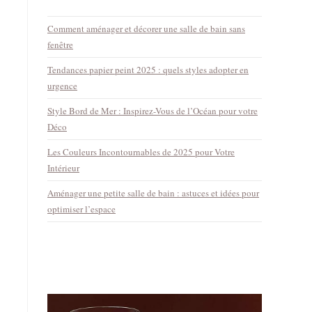
Comment aménager et décorer une salle de bain sans
fenêtre
Tendances papier peint 2025 : quels styles adopter en
urgence
Style Bord de Mer : Inspirez-Vous de l’Océan pour votre
Déco
Les Couleurs Incontournables de 2025 pour Votre
Intérieur
Aménager une petite salle de bain : astuces et idées pour
optimiser l’espace